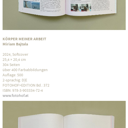
KÖRPER MEINER ARBEIT
Miriam Bajtala
2024, Softcover
25,4 × 20,4 cm
304 Seiten
über 400 Farbabbildungen
Auflage: 500
2-sprachig: D|E
FOTOHOF>EDITION Bd.: 372
ISBN: 978-3-903334-72-4
www.fotohof.at