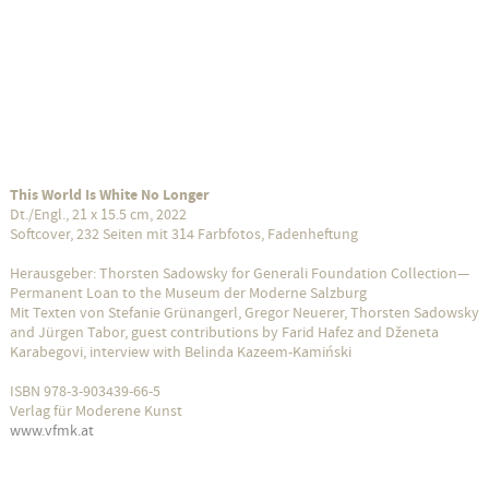
This World Is White No Longer
Dt./Engl., 21 x 15.5 cm, 2022
Softcover, 232 Seiten mit 314 Farbfotos, Fadenheftung
Herausgeber: Thorsten Sadowsky for Generali Foundation Collection—
Permanent Loan to the Museum der Moderne Salzburg
Mit Texten von Stefanie Grünangerl, Gregor Neuerer, Thorsten Sadowsky
and Jürgen Tabor, guest contributions by Farid Hafez and Dženeta
Karabegovi, interview with Belinda Kazeem-Kamiński
ISBN 978-3-903439-66-5
Verlag für Moderene Kunst
www.vfmk.at